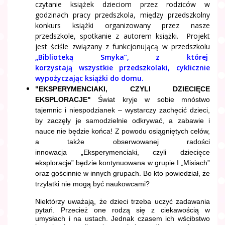
czytanie książek dzieciom przez rodziców w
godzinach pracy przedszkola, między przedszkolny
konkurs książki organizowany przez nasze
przedszkole, spotkanie z autorem książki. Projekt
jest ściśle związany z funkcjonującą w przedszkolu
„Biblioteką Smyka”, z której
korzystają wszystkie przedszkolaki, cyklicznie
wypożyczając książki do domu.
"EKSPERYMENCIAKI, CZYLI DZIECIĘCE
EKSPLORACJE"
Świat kryje w sobie mnóstwo
tajemnic i niespodzianek – wystarczy zachęcić dzieci,
by zaczęły je samodzielnie odkrywać, a zabawie i
nauce nie będzie końca! Z powodu osiągniętych celów,
a także obserwowanej radości
innowacja
„Eksperymenciaki, czyli dziecięce
eksploracje”
będzie kontynuowana w grupie I „Misiach”
oraz gościnnie w innych grupach. Bo kto powiedział, że
trzylatki nie mogą być naukowcami?
Niektórzy uważają, że dzieci trzeba uczyć zadawania
pytań. Przecież one rodzą się z ciekawością w
umysłach i na ustach. Jednak czasem ich wścibstwo