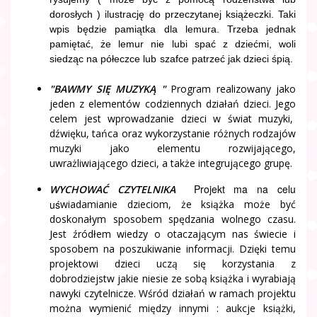
dorosłych ) ilustrację do przeczytanej książeczki. Taki
wpis będzie pamiątka dla lemura.
Trzeba jednak
pamiętać, że lemur nie lubi spać z dziećmi, woli
siedząc na półeczce lub szafce patrzeć jak dzieci śpią.
"BAWMY SIĘ MUZYKĄ "
Program realizowany jako
jeden z elementów codziennych działań dzieci. Jego
celem jest wprowadzanie dzieci w świat muzyki,
dźwięku, tańca oraz wykorzystanie różnych rodzajów
muzyki jako elementu rozwijającego,
uwrażliwiającego dzieci, a także integrującego grupę.
Projekt ma na celu
WYCHOWAĆ CZYTELNIKA
uś
wiadamianie dzieciom, że książka może być
doskonałym sposobem spędzania wolnego czasu.
Jest źródłem wiedzy o otaczającym nas świecie i
sposobem na poszukiwanie informacji. Dzięki temu
projektowi dzieci uczą się korzystania z
dobrodziejstw jakie niesie ze sobą książka i wyrabiają
nawyki czytelnicze. Wśród działań w ramach projektu
można wymienić między innymi : aukcje książki,