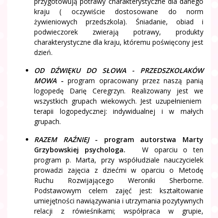
przygotowują potrawy charakterystyczne dla danego
kraju ( oczywiście dostosowane do norm
żywieniowych przedszkola). Śniadanie, obiad i
podwieczorek zwierają potrawy, produkty
charakterystyczne dla kraju, któremu poświęcony jest
dzień.
OD DŹWIĘKU DO SŁOWA - PRZEDSZKOLAKÓW
MOWA
-
program opracowany przez naszą panią
logopedę Darię Ceregrzyn. Realizowany jest we
wszystkich grupach wiekowych. Jest uzupełnieniem
terapii logopedycznej: indywidualnej i w małych
grupach.
RAZEM RAŹNIEJ
- program autorstwa Marty
Grzybowskiej psychologa.
W oparciu o ten
program p. Marta, przy współudziale nauczycielek
prowadzi zajęcia z dziećmi w oparciu o Metodę
Ruchu Rozwijającego Weroniki Sherborne.
Podstawowym celem zajęć jest: kształtowanie
umiejętności nawiązywania i utrzymania pozytywnych
relacji z rówieśnikami; współpraca w grupie,