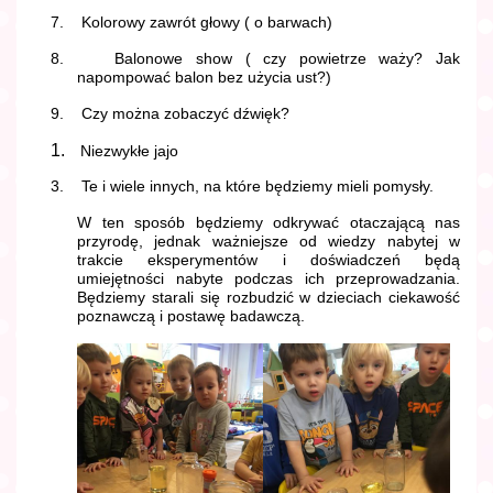
7.
Kolorowy zawrót głowy ( o barwach)
8.
Balonowe show ( czy powietrze waży? Jak
napompować balon bez użycia ust?)
9.
Czy
można zobaczyć dźwięk?
1.
Niezwykłe jajo
3.
Te i wiele innych, na które będziemy mieli pomysły.
W ten sposób będziemy odkrywać otaczającą nas
przyrodę, jednak ważniejsze od wiedzy nabytej w
trakcie eksperymentów i doświadczeń będą
umiejętności nabyte podczas ich przeprowadzania.
Będziemy starali się rozbudzić w dzieciach ciekawość
poznawczą i postawę badawczą.