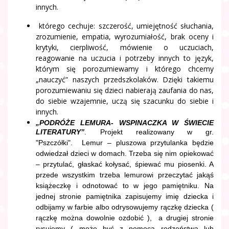
innych.
którego cechuje: szczerość, umiejętność słuchania,
zrozumienie, empatia, wyrozumiałość, brak oceny i
krytyki, cierpliwość, mówienie o uczuciach,
reagowanie na uczucia i potrzeby innych to język,
którym się porozumiewamy i którego chcemy
„nauczyć” naszych przedszkolaków. Dzięki takiemu
porozumiewaniu się dzieci nabierają zaufania do nas,
do siebie wzajemnie, uczą się szacunku do siebie i
innych.
„PODRÓŻE LEMURA- WSPINACZKA W ŚWIECIE
LITERATURY”
.
Projekt realizowany w gr.
"Pszczółki".
Lemur – pluszowa przytulanka będzie
odwiedzał dzieci w domach. Trzeba się nim opiekować
– przytulać, głaskać kołysać, śpiewać mu piosenki. A
przede wszystkim trzeba lemurowi przeczytać jakąś
książeczkę i odnotować to w jego pamiętniku. Na
jednej stronie pamiętnika zapisujemy imię dziecka i
odbijamy w farbie albo odrysowujemy rączkę dziecka (
rączkę można dowolnie ozdobić ), a drugiej stronie
rysujemy ( może być z pomocą rodzeństwa lub