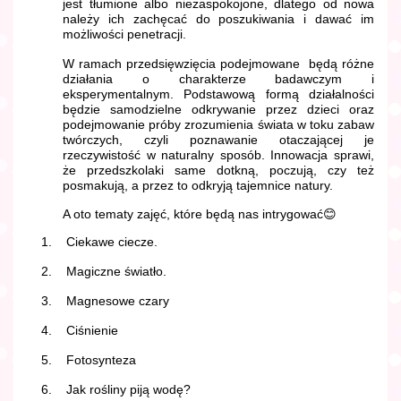
jest tłumione albo niezaspokojone, dlatego od nowa
należy ich zachęcać do poszukiwania i dawać im
możliwości penetracji.
W ramach przedsięwzięcia podejmowane będą różne
działania o charakterze badawczym i
eksperymentalnym. Podstawową formą działalności
będzie samodzielne odkrywanie przez dzieci oraz
podejmowanie próby zrozumienia świata w toku zabaw
twórczych, czyli poznawanie otaczającej je
rzeczywistość w naturalny sposób. Innowacja sprawi,
że przedszkolaki same dotkną, poczują, czy też
posmakują, a przez to odkryją tajemnice natury.
A oto tematy zajęć, które będą nas intrygować
😊
1.
Ciekawe ciecze.
2.
Magiczne światło.
3.
Magnesowe czary
4.
Ciśnienie
5.
Fotosynteza
6.
Jak rośliny piją wodę?